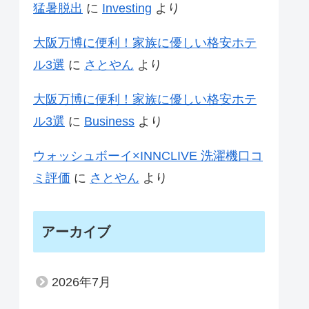
猛暑脱出
に
Investing
より
大阪万博に便利！家族に優しい格安ホテ
ル3選
に
さとやん
より
大阪万博に便利！家族に優しい格安ホテ
ル3選
に
Business
より
ウォッシュボーイ×INNCLIVE 洗濯機口コ
ミ評価
に
さとやん
より
アーカイブ
2026年7月