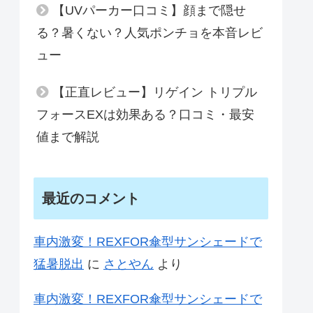
【UVパーカー口コミ】顔まで隠せ
る？暑くない？人気ポンチョを本音レビ
ュー
【正直レビュー】リゲイン トリプル
フォースEXは効果ある？口コミ・最安
値まで解説
最近のコメント
車内激変！REXFOR傘型サンシェードで
猛暑脱出
に
さとやん
より
車内激変！REXFOR傘型サンシェードで