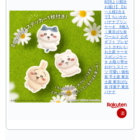
8/28より順次
お届け】【お
一人様2点ま
で】ちいかわ
バナナプリン
ケーキ 8個入
｜東京ばな奈
ワールド 公式
ギフト プレゼ
ント かわいい
お土産 ケーキ
スポンジケー
キ お取り寄せ
おやつ スイー
ツ 可愛い 個包
装 手土産 東京
土産 東京ばな
奈 洋菓子 東京
バナナ
楽
天
で