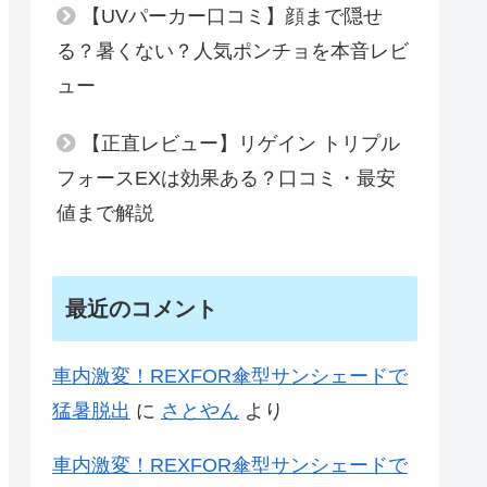
【UVパーカー口コミ】顔まで隠せ
る？暑くない？人気ポンチョを本音レビ
ュー
【正直レビュー】リゲイン トリプル
フォースEXは効果ある？口コミ・最安
値まで解説
最近のコメント
車内激変！REXFOR傘型サンシェードで
猛暑脱出
に
さとやん
より
車内激変！REXFOR傘型サンシェードで