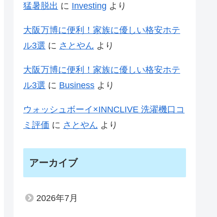
猛暑脱出
に
Investing
より
大阪万博に便利！家族に優しい格安ホテ
ル3選
に
さとやん
より
大阪万博に便利！家族に優しい格安ホテ
ル3選
に
Business
より
ウォッシュボーイ×INNCLIVE 洗濯機口コ
ミ評価
に
さとやん
より
アーカイブ
2026年7月