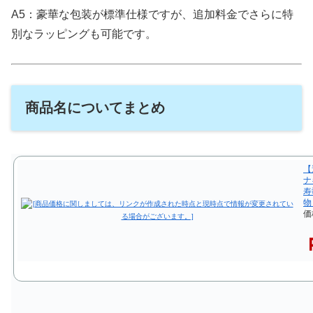
A5：豪華な包装が標準仕様ですが、追加料金でさらに特
別なラッピングも可能です。
商品名についてまとめ
【
ナ
寿
物
価