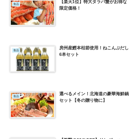
【楽天1位】特大タラバ蟹がお得な
食品
限定価格！
房州産鰹本枯節使用！ねこんぶだし
食品
6本セット
選べるメイン！北海道の豪華海鮮鍋
食品
セット【冬の贈り物に】