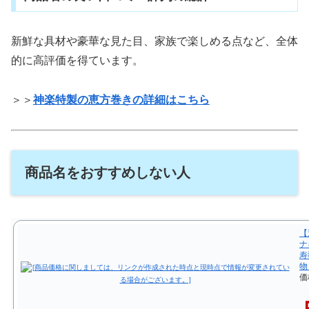
新鮮な具材や豪華な見た目、家族で楽しめる点など、全体
的に高評価を得ています。
＞＞
神楽特製の恵方巻きの詳細はこちら
商品名をおすすめしない人
【
ナ
寿
物
価