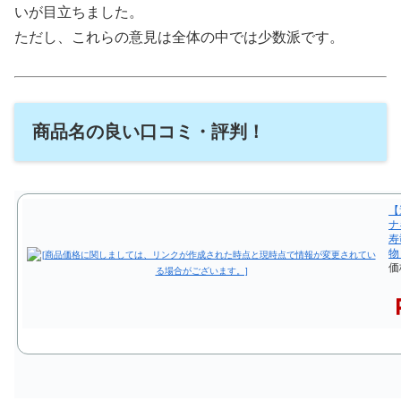
いが目立ちました。
ただし、これらの意見は全体の中では少数派です。
商品名の良い口コミ・評判！
【
ナ
寿
物
価