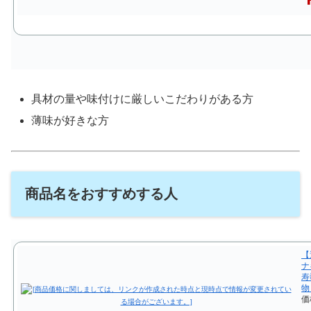
具材の量や味付けに厳しいこだわりがある方
薄味が好きな方
商品名をおすすめする人
【
ナ
寿
物
価