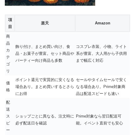
項
楽天
Amazon
目
商
品
飾り付け、まとめ買い向け、食
コスプレ衣装、小物、ライト
カ
品・お菓子が豊富。セット商品や
系が豊富。大人用から子供用
テ
パーティー向け商品も多数
まで幅広く対応
ゴ
リ
ポイント還元で実質的に安くなる
セールやタイムセールで安く
価
場合あり。まとめ買いするとさら
なる場合あり。Prime対象商
格
にお得
品は配送スピードも速い
配
送
ス
ショップごとに異なる。注文時に
Prime対象なら翌日配送可
ピ
必ず配送日を確認
能。イベント直前でも安心
ー