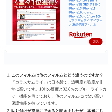
iPhone14 pro 12mini
iPhoneSE SE3 第3世代
iPhone13 iPhone11
iPhone16pro max
iPhone15pro 14pro 10H
ガラスザムライ アイフォ
ン 液晶保護フィルム
楽天
で購
入
このフィルムは他のフィルムとどう違うのですか？
「ガラスサムライ」は日本製で、透明度と強度が非
常に高いです。10Hの硬度と32.8％のブルーライトカ
ット機能を備えており、他のフィルムにはない高い
保護性能を持っています。
貼り付けが簡単にできると聞きましたが、本当に片