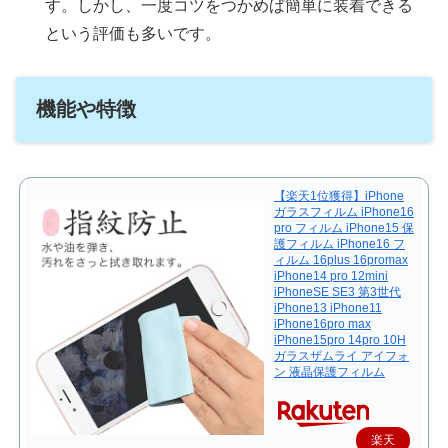
す。しかし、一度コツをつかめば簡単に装着できる
という評価も多いです。
機能や特徴
【楽天1位獲得】iPhone
ガラスフィルム iPhone16
pro フィルム iPhone15 保
護フィルム iPhone16 フ
ィルム 16plus 16promax
iPhone14 pro 12mini
iPhoneSE SE3 第3世代
iPhone13 iPhone11
iPhone16pro max
iPhone15pro 14pro 10H
ガラスザムライ アイフォ
ン 液晶保護フィルム
楽天