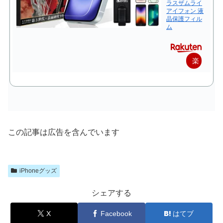
ラスザムライ
アイフォン 液
晶保護フィル
ム
楽
天
で
購
入
この記事は広告を含んでいます
iPhoneグッズ
シェアする
X
Facebook
はてブ