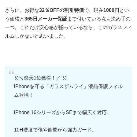
さらに、お得な
32％OFFの割引特価
で、現在
1000円
とい
う価格と
365日メーカー保証
まで付いている点も決め手の
一つ。これだけ安心感が揃っているなら、このガラスフィ
ルムしかないと思いました。
🥇＼楽天1位獲得！／ 🥇
iPhoneを守る「ガラスザムライ」液晶保護フィル
ム登場！
iPhone 16シリーズからSEまで幅広く対応、
10H硬度で傷や衝撃から強力ガード。