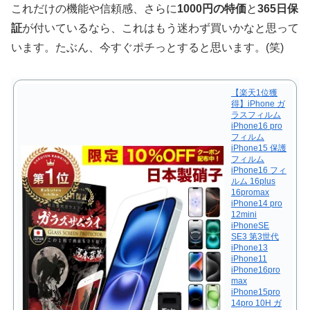
これだけの機能や信頼感、さらに
1000円の特価
と
365日保
証
が付いているなら、これはもう迷わず買いかなと思って
います。たぶん、今すぐポチっとすると思います。(笑)
【楽天1位獲
得】iPhone ガ
ラスフィルム
iPhone16 pro
フィルム
iPhone15 保護
フィルム
iPhone16 フィ
ルム 16plus
16promax
iPhone14 pro
12mini
iPhoneSE
SE3 第3世代
iPhone13
iPhone11
iPhone16pro
max
iPhone15pro
14pro 10H ガ