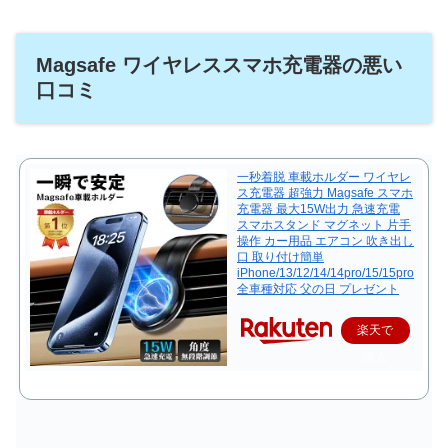
Magsafe ワイヤレススマホ充電器の悪い
口コミ
一秒着脱 車載ホルダー ワイヤレ
ス充電器 超強力 Magsafe スマホ
充電器 最大15W出力 急速充電
スマホスタンド マグネット 片手
操作 カー用品 エアコン 吹き出し
口 取り付け簡単
iPhone/13/12/14/14pro/15/15pro
全車種対応 父の日 プレゼント
楽天で
購入