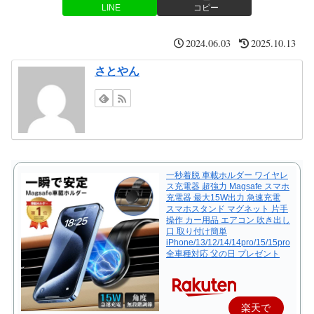
LINE
コピー
2024.06.03
2025.10.13
さとやん
一秒着脱 車載ホルダー ワイヤレ
ス充電器 超強力 Magsafe スマホ
充電器 最大15W出力 急速充電
スマホスタンド マグネット 片手
操作 カー用品 エアコン 吹き出し
口 取り付け簡単
iPhone/13/12/14/14pro/15/15pro
全車種対応 父の日 プレゼント
楽天で