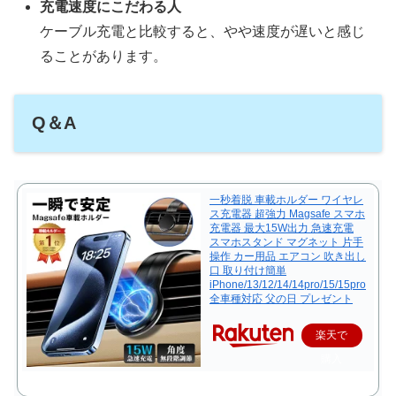
充電速度にこだわる人
ケーブル充電と比較すると、やや速度が遅いと感じ
ることがあります。
Q＆A
一秒着脱 車載ホルダー ワイヤレ
ス充電器 超強力 Magsafe スマホ
充電器 最大15W出力 急速充電
スマホスタンド マグネット 片手
操作 カー用品 エアコン 吹き出し
口 取り付け簡単
iPhone/13/12/14/14pro/15/15pro
全車種対応 父の日 プレゼント
楽天で
購入