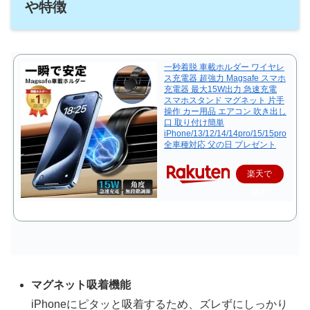
や特徴
一秒着脱 車載ホルダー ワイヤレ
ス充電器 超強力 Magsafe スマホ
充電器 最大15W出力 急速充電
スマホスタンド マグネット 片手
操作 カー用品 エアコン 吹き出し
口 取り付け簡単
iPhone/13/12/14/14pro/15/15pro
全車種対応 父の日 プレゼント
楽天で
購入
マグネット吸着機能
iPhoneにピタッと吸着するため、ズレずにしっかり