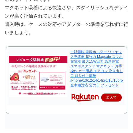
マグネット吸着による快適さや、スタイリッシュなデザイ
ンが高く評価されています。
購入時は、ケースの対応やアダプターの準備を忘れずに行
いましょう。
一秒着脱 車載ホルダー ワイヤレ
ス充電器 超強力 Magsafe スマホ
充電器 最大15W出力 急速充電
スマホスタンド マグネット 片手
操作 カー用品 エアコン 吹き出し
口 取り付け簡単
iPhone/13/12/14/14pro/15/15pro
全車種対応 父の日 プレゼント
楽天で
購入