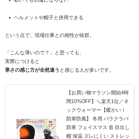
ヘルメットや帽子と併用できる
という点で、現場仕事との相性が抜群。
「こんな薄いので？」と思っても、
実際につけると
寒さの感じ方が全然違う
と感じる人が多いです。
【お買い物マラソン開始4時
間10%OFF】＼楽天1位／ネ
ックウォーマー【暖かい！
防寒防風】 冬用 バラクラバ
防寒 フェイスマス 首 目出し
帽 保温 ズレにくい ストレッ