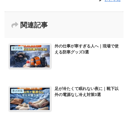
関連記事
外の仕事が寒すぎる人へ｜現場で使
寒さ対策
える防寒グッズ3選
足が冷たくて眠れない夜に｜靴下以
寒さ対策
外の電源なし冷え対策3選