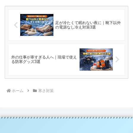
足が冷たくて眠れない夜に｜靴下以外
の電源なし冷え対策3選
外の仕事が寒すぎる人へ｜現場で使え
る防寒グッズ3選
ホーム
寒さ対策