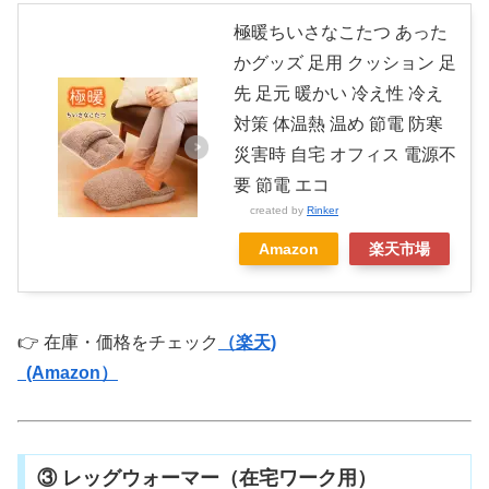
極暖ちいさなこたつ あった
かグッズ 足用 クッション 足
先 足元 暖かい 冷え性 冷え
対策 体温熱 温め 節電 防寒
災害時 自宅 オフィス 電源不
要 節電 エコ
created by
Rinker
Amazon
楽天市場
👉 在庫・価格をチェック
（楽天)
(Amazon）
③ レッグウォーマー（在宅ワーク用）