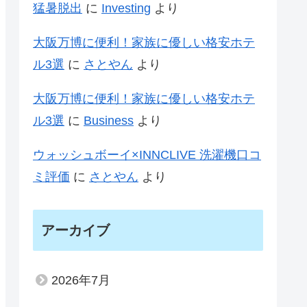
猛暑脱出
に
Investing
より
大阪万博に便利！家族に優しい格安ホテ
ル3選
に
さとやん
より
大阪万博に便利！家族に優しい格安ホテ
ル3選
に
Business
より
ウォッシュボーイ×INNCLIVE 洗濯機口コ
ミ評価
に
さとやん
より
アーカイブ
2026年7月