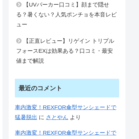
【UVパーカー口コミ】顔まで隠せ
る？暑くない？人気ポンチョを本音レビ
ュー
【正直レビュー】リゲイン トリプル
フォースEXは効果ある？口コミ・最安
値まで解説
最近のコメント
車内激変！REXFOR傘型サンシェードで
猛暑脱出
に
さとやん
より
車内激変！REXFOR傘型サンシェードで