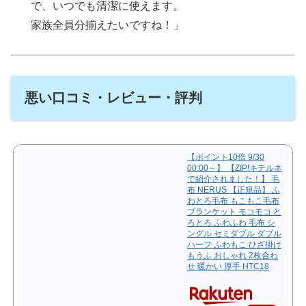
で、いつでも清潔に使えます。
家族全員分揃えたいですね！」
悪い口コミ・レビュー・評判
【ポイント10倍 9/30
00:00～】 【ZIP!キテルネ
で紹介されました！】 毛
布 NERUS 【正規品】 ふ
わとろ毛布 もこもこ毛布
ブランケット モコモコ と
ろとろ ふわふわ 毛布 シ
ングル セミダブル ダブル
ハーフ ふわもこ ひざ掛け
もうふ おしゃれ 2枚合わ
せ 暖かい 厚手 HTC18