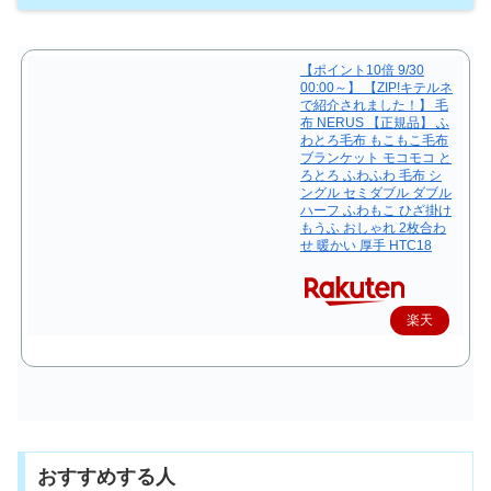
【ポイント10倍 9/30
00:00～】 【ZIP!キテルネ
で紹介されました！】 毛
布 NERUS 【正規品】 ふ
わとろ毛布 もこもこ毛布
ブランケット モコモコ と
ろとろ ふわふわ 毛布 シ
ングル セミダブル ダブル
ハーフ ふわもこ ひざ掛け
もうふ おしゃれ 2枚合わ
せ 暖かい 厚手 HTC18
楽天
で購
入
おすすめする人