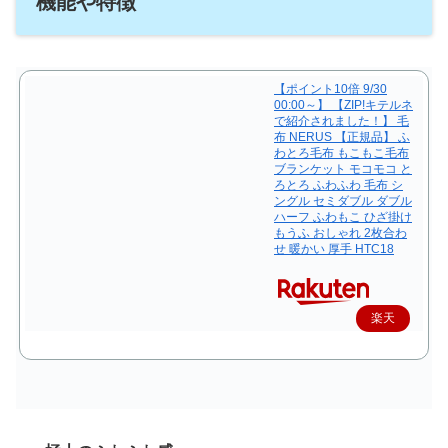
機能や特徴
【ポイント10倍 9/30
00:00～】 【ZIP!キテルネ
で紹介されました！】 毛
布 NERUS 【正規品】 ふ
わとろ毛布 もこもこ毛布
ブランケット モコモコ と
ろとろ ふわふわ 毛布 シ
ングル セミダブル ダブル
ハーフ ふわもこ ひざ掛け
もうふ おしゃれ 2枚合わ
せ 暖かい 厚手 HTC18
楽天
で購
入