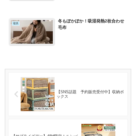
冬もぽかぽか！吸湿発熱2枚合わせ
寝具
毛布
【SNS話題 予約販売受付中】収納ボ
ックス