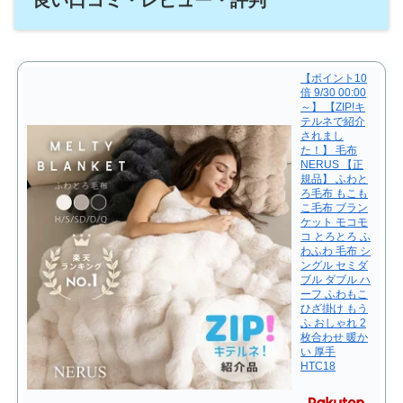
【ポイント10
倍 9/30 00:00
～】 【ZIP!キ
テルネで紹介
されまし
た！】 毛布
NERUS 【正
規品】 ふわと
ろ毛布 もこも
こ毛布 ブラン
ケット モコモ
コ とろとろ ふ
わふわ 毛布 シ
ングル セミダ
ブル ダブル ハ
ーフ ふわもこ
ひざ掛け もう
ふ おしゃれ 2
枚合わせ 暖か
い 厚手
HTC18