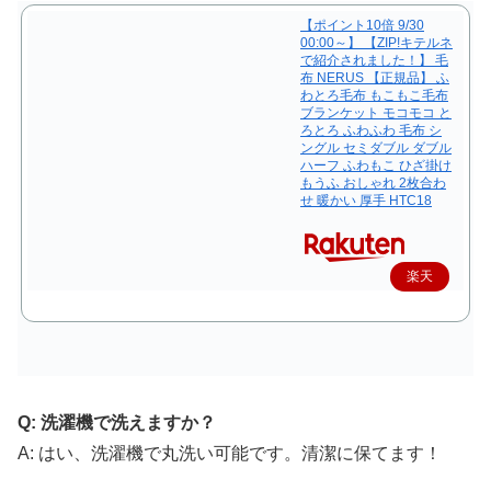
【ポイント10倍 9/30
00:00～】 【ZIP!キテルネ
で紹介されました！】 毛
布 NERUS 【正規品】 ふ
わとろ毛布 もこもこ毛布
ブランケット モコモコ と
ろとろ ふわふわ 毛布 シ
ングル セミダブル ダブル
ハーフ ふわもこ ひざ掛け
もうふ おしゃれ 2枚合わ
せ 暖かい 厚手 HTC18
楽天
で購
入
Q: 洗濯機で洗えますか？
A: はい、洗濯機で丸洗い可能です。清潔に保てます！