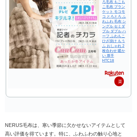
ろ毛布 もこも
こ毛布 ブラン
ケット モコモ
コ とろとろ ふ
わふわ 毛布 シ
ングル セミダ
ブル ダブル ハ
ーフ ふわもこ
ひざ掛け もう
ふ おしゃれ 2
枚合わせ 暖か
い 厚手
HTC18
楽
天
で
購
入
NERUS毛布は、寒い季節に欠かせないアイテムとして
高い評価を得ています。特に、ふわふわの触り心地と