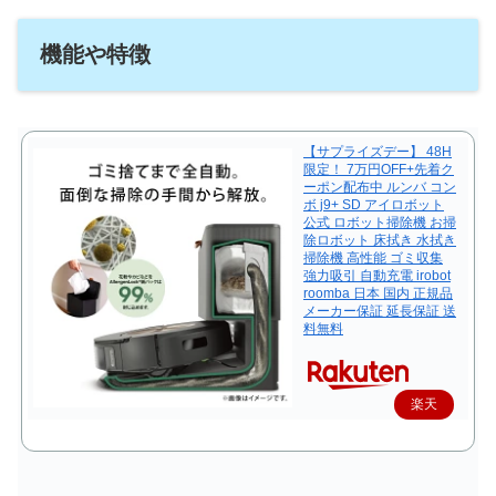
機能や特徴
【サプライズデー】 48H
限定！ 7万円OFF+先着ク
ーポン配布中 ルンバ コン
ボ j9+ SD アイロボット
公式 ロボット掃除機 お掃
除ロボット 床拭き 水拭き
掃除機 高性能 ゴミ収集
強力吸引 自動充電 irobot
roomba 日本 国内 正規品
メーカー保証 延長保証 送
料無料
楽天
で購
入