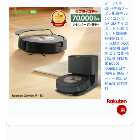
定！ 7万円
OFF+先着クー
ポン配布中 ル
ンバ コンボ
j9+ SD アイロ
ボット 公式 ロ
ボット掃除機
お掃除ロボッ
ト 床拭き 水拭
き 掃除機 高性
能 ゴミ収集 強
力吸引 自動充
電 irobot
roomba 日本
国内 正規品 メ
ーカー保証 延
長保証 送料無
料
楽
天
で
購