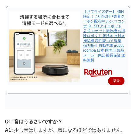
【サプライズデー】 48H
限定！ 7万円OFF+先着ク
ーポン配布中 ルンバ コン
ボ j9+ SD アイロボット
公式 ロボット掃除機 お掃
除ロボット 床拭き 水拭き
掃除機 高性能 ゴミ収集
強力吸引 自動充電 irobot
roomba 日本 国内 正規品
メーカー保証 延長保証 送
料無料
楽天
で購
入
Q1: 音はうるさいですか？
A1:
少し音はしますが、気になるほどではありません。