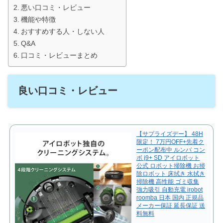
悪い口コミ・レビュー
機能や特徴
おすすめする人・しない人
Q&A
口コミ・レビューまとめ
良い口コミ・レビュー
【サプライズデー】 48H
限定！ 7万円OFF+先着ク
ーポン配布中 ルンバ コン
ボ j9+ SD アイロボット
公式 ロボット掃除機 お掃
除ロボット 床拭き 水拭き
掃除機 高性能 ゴミ収集
強力吸引 自動充電 irobot
roomba 日本 国内 正規品
メーカー保証 延長保証 送
料無料