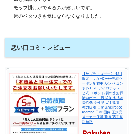
モップ掛けができるのが嬉しいです。
床のベタつきも気にならなくなりました。
悪い口コミ・レビュー
【サプライズデー】 48H
限定！ 7万円OFF+先着ク
ーポン配布中 ルンバ コン
ボ j9+ SD アイロボット
公式 ロボット掃除機 お掃
除ロボット 床拭き 水拭き
掃除機 高性能 ゴミ収集
強力吸引 自動充電 irobot
roomba 日本 国内 正規品
メーカー保証 延長保証 送
料無料