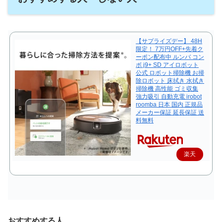
【サプライズデー】 48H
限定！ 7万円OFF+先着ク
ーポン配布中 ルンバ コン
ボ j9+ SD アイロボット
公式 ロボット掃除機 お掃
除ロボット 床拭き 水拭き
掃除機 高性能 ゴミ収集
強力吸引 自動充電 irobot
roomba 日本 国内 正規品
メーカー保証 延長保証 送
料無料
楽天
で購
入
おすすめする人