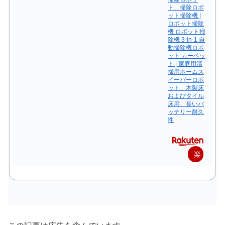
ト、掃除ロボ
ット掃除機 |
ロボット掃除
機 ロボット掃
除機 3-in-1 自
動掃除機ロボ
ット カーペッ
ト | 家庭用清
掃用ホームス
イーパーロボ
ット、木製床
およびタイル
床用、長いバ
ッテリー耐久
性
楽
天
で
購
入