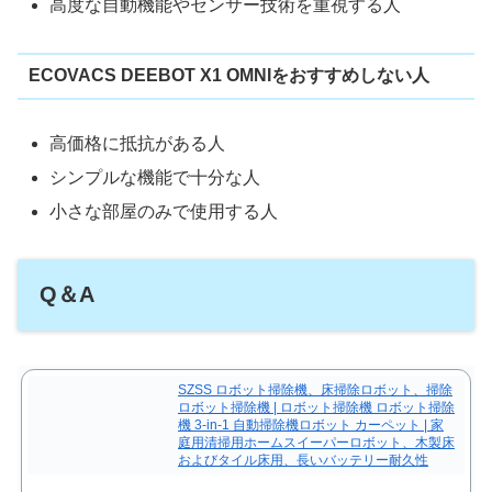
高度な自動機能やセンサー技術を重視する人
ECOVACS DEEBOT X1 OMNIをおすすめしない人
高価格に抵抗がある人
シンプルな機能で十分な人
小さな部屋のみで使用する人
Q＆A
SZSS ロボット掃除機、床掃除ロボット、掃除
ロボット掃除機 | ロボット掃除機 ロボット掃除
機 3-in-1 自動掃除機ロボット カーペット | 家
庭用清掃用ホームスイーパーロボット、木製床
およびタイル床用、長いバッテリー耐久性